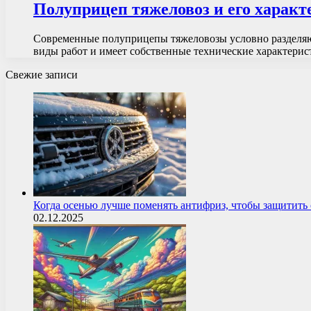
Полуприцеп тяжеловоз и его харак
Современные полуприцепы тяжеловозы условно разделяют
виды работ и имеет собственные технические характери
Свежие записи
Когда осенью лучше поменять антифриз, чтобы защитит
02.12.2025