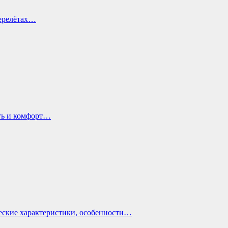
перелётах…
ть и комфорт…
еские характеристики, особенности…