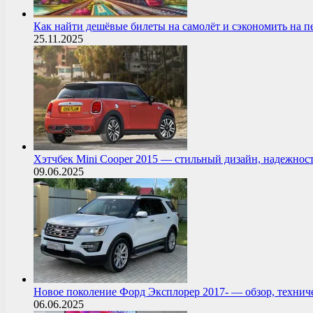
Как найти дешёвые билеты на самолёт и сэкономить на 
25.11.2025
Хэтчбек Mini Cooper 2015 — стильный дизайн, надежнос
09.06.2025
Новое поколение Форд Эксплорер 2017- — обзор, технич
06.06.2025