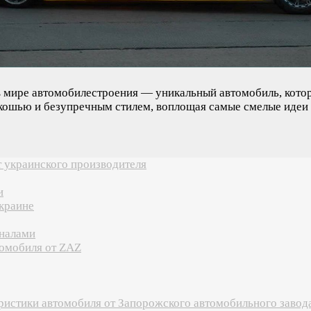
 мире автомобилестроения — уникальный автомобиль, которы
кошью и безупречным стилем, воплощая самые смелые идеи
 украинского производителя
и
краине
оналами
томобиля от ZAZ
ристики автомобиля от Запорожского автомобильного завод