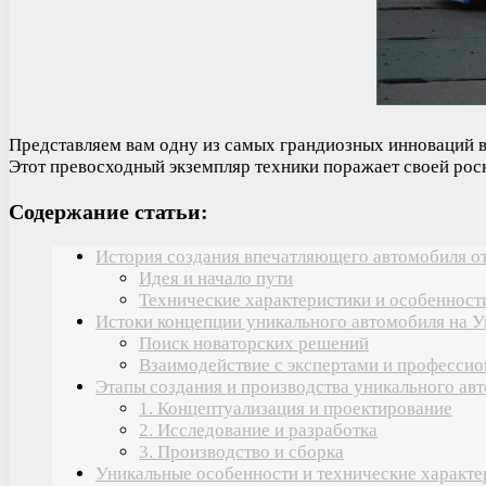
Представляем вам одну из самых грандиозных инноваций в
Этот превосходный экземпляр техники поражает своей рос
Содержание статьи:
История создания впечатляющего автомобиля от
Идея и начало пути
Технические характеристики и особенност
Истоки концепции уникального автомобиля на У
Поиск новаторских решений
Взаимодействие с экспертами и професси
Этапы создания и производства уникального ав
1. Концептуализация и проектирование
2. Исследование и разработка
3. Производство и сборка
Уникальные особенности и технические характе