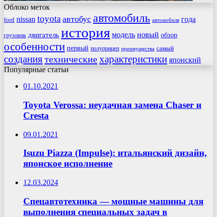
Облоко меток
автомобиль
toyota
автобус
nissan
года
ford
автомобиля
история
модель
новый
двигатель
обзор
грузовик
особенности
первый
самый
полуприцеп
преимущества
создания
характеристики
технические
японский
Популярные статьи
01.10.2021
Toyota Verossa: неудачная замена Chaser и
Cresta
09.01.2021
Isuzu Piazza (Impulse): итальянский дизайн,
японское исполнение
12.03.2024
Спецавтотехника — мощные машины для
выполнения специальных задач в