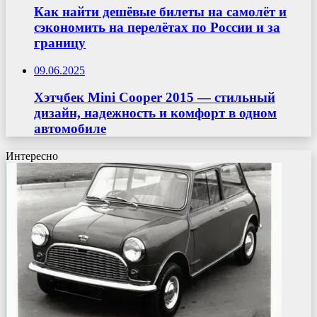
Как найти дешёвые билеты на самолёт и
сэкономить на перелётах по России и за
границу
09.06.2025
Хэтчбек Mini Cooper 2015 — стильный
дизайн, надежность и комфорт в одном
автомобиле
Интересно