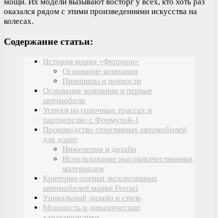
мощи. Их модели вызывают восторг у всех, кто хоть раз
оказался рядом с этими произведениями искусства на
колесах.
Содержание статьи:
История марки «Феррари»
Основание компании
Принципы и ценности
Основание компании и первые
автомобили
Успехи на гоночных трассах и
партнерство с Формулой-1
Производство спортивных автомобилей
для дорог
Инженерия и дизайн
Использование высококачественных
материалов
Критерии оценки эксклюзивных
автомобилей марки Ferrari
Уникальный дизайн и стиль
Мощность и динамические
характеристики