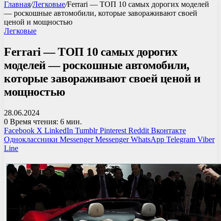
Главная
/
Легковые
/
Ferrari — ТОП 10 самых дорогих моделей
— роскошные автомобили, которые завораживают своей
ценой и мощностью
Легковые
Ferrari — ТОП 10 самых дорогих
моделей — роскошные автомобили,
которые завораживают своей ценой и
мощностью
28.06.2024
0
Время чтения: 6 мин.
Facebook
X
LinkedIn
Tumblr
Pinterest
Reddit
Вконтакте
Одноклассники
Messenger
Messenger
WhatsApp
Telegram
Viber
Line