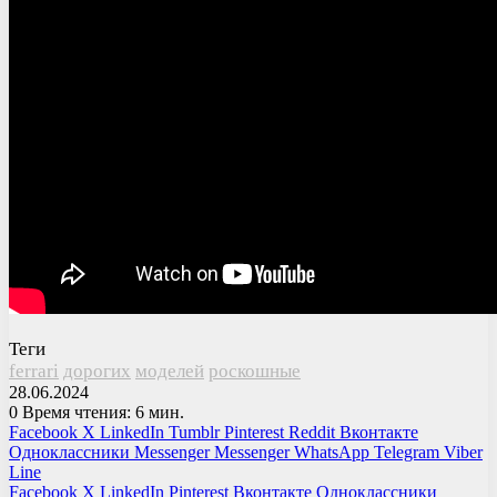
Теги
ferrari
дорогих
моделей
роскошные
28.06.2024
0
Время чтения: 6 мин.
Facebook
X
LinkedIn
Tumblr
Pinterest
Reddit
Вконтакте
Одноклассники
Messenger
Messenger
WhatsApp
Telegram
Viber
Line
Facebook
X
LinkedIn
Pinterest
Вконтакте
Одноклассники