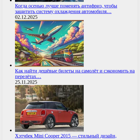
Когда осенью лучше поменять антифриз, чтобы
защитить систему охлаждения автомобиля…
02.12.2025
Как найти дешёвые билеты на самолёт и сэкономить на
перелётах…
25.11.2025
Хэтчбек Mini Cooper 2015 — стильный дизайн,