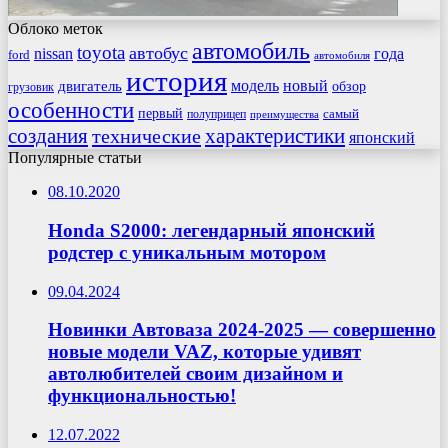
Облоко меток
автомобиль
toyota
автобус
nissan
года
ford
автомобиля
история
модель
новый
двигатель
обзор
грузовик
особенности
первый
самый
полуприцеп
преимущества
создания
характеристики
технические
японский
Популярные статьи
08.10.2020
Honda S2000: легендарный японский
родстер с уникальным мотором
09.04.2024
Новинки Автоваза 2024-2025 — совершенно
новые модели VAZ, которые удивят
автолюбителей своим дизайном и
функциональностью!
12.07.2022