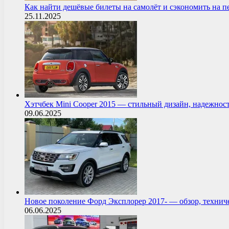
Как найти дешёвые билеты на самолёт и сэкономить на 
25.11.2025
Хэтчбек Mini Cooper 2015 — стильный дизайн, надежнос
09.06.2025
Новое поколение Форд Эксплорер 2017- — обзор, технич
06.06.2025