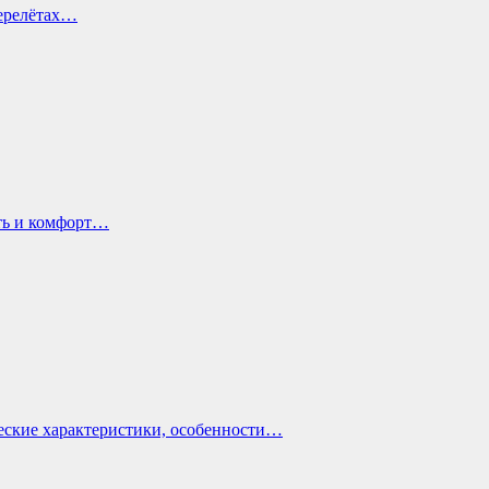
перелётах…
ть и комфорт…
еские характеристики, особенности…