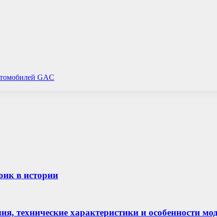
автомобилей GAC
юик в истории
ания, технические характеристики и особенности мо