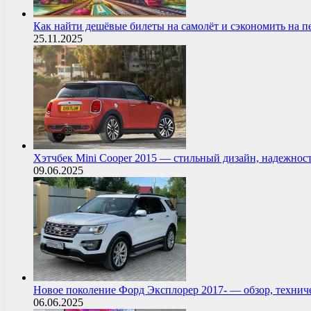
Как найти дешёвые билеты на самолёт и сэкономить на 
25.11.2025
Хэтчбек Mini Cooper 2015 — стильный дизайн, надежнос
09.06.2025
Новое поколение Форд Эксплорер 2017- — обзор, технич
06.06.2025