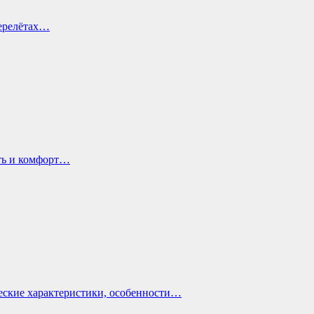
перелётах…
ть и комфорт…
еские характеристики, особенности…