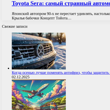
Toyota Sera: самый странный автом
Японский автопром 90-х не перестает удивлять, настольк
Крылья бабочки Концепт Тойота…
Свежие записи
Когда осенью лучше поменять антифриз, чтобы защитит
02.12.2025