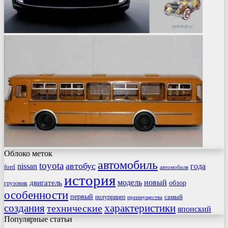
Облоко меток
автомобиль
toyota
автобус
nissan
года
ford
автомобиля
история
модель
новый
двигатель
обзор
грузовик
особенности
первый
самый
полуприцеп
преимущества
создания
характеристики
технические
японский
Популярные статьи