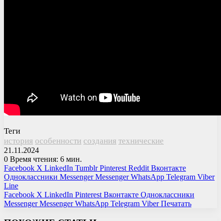
Теги
история
особенности
создания
технические
21.11.2024
0
Время чтения: 6 мин.
Facebook
X
LinkedIn
Tumblr
Pinterest
Reddit
Вконтакте
Одноклассники
Messenger
Messenger
WhatsApp
Telegram
Viber
Line
Facebook
X
LinkedIn
Pinterest
Вконтакте
Одноклассники
Messenger
Messenger
WhatsApp
Telegram
Viber
Печатать