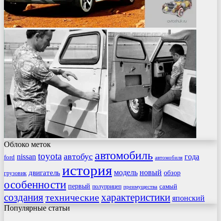
Облоко меток
автомобиль
toyota
автобус
nissan
года
ford
автомобиля
история
модель
новый
двигатель
обзор
грузовик
особенности
первый
самый
полуприцеп
преимущества
создания
характеристики
технические
японский
Популярные статьи