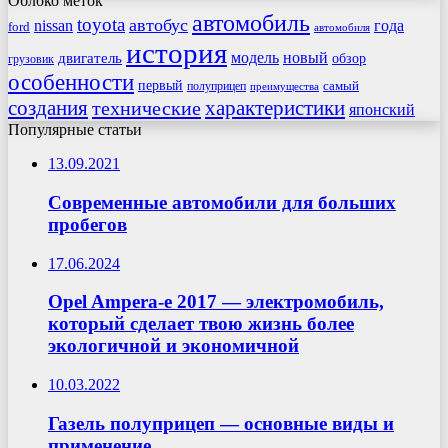
Облоко меток
автомобиль
toyota
автобус
nissan
года
ford
автомобиля
история
модель
новый
двигатель
обзор
грузовик
особенности
первый
самый
полуприцеп
преимущества
создания
характеристики
технические
японский
Популярные статьи
13.09.2021
Современные автомобили для больших
пробегов
17.06.2024
Opel Ampera-e 2017 — электромобиль,
который сделает твою жизнь более
экологичной и экономичной
10.03.2022
Газель полуприцеп — основные виды и
применение