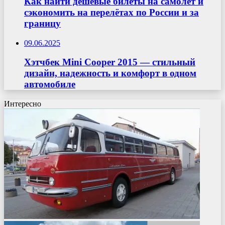
Как найти дешёвые билеты на самолёт и
сэкономить на перелётах по России и за
границу
09.06.2025
Хэтчбек Mini Cooper 2015 — стильный
дизайн, надежность и комфорт в одном
автомобиле
Интересно