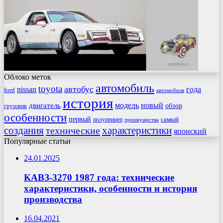
Облоко меток
автомобиль
toyota
автобус
nissan
года
ford
автомобиля
история
модель
новый
двигатель
обзор
грузовик
особенности
первый
самый
полуприцеп
преимущества
создания
характеристики
технические
японский
Популярные статьи
24.01.2025
КАВЗ-3270 1987 года: технические
характеристики, особенности и история
производства
16.04.2021