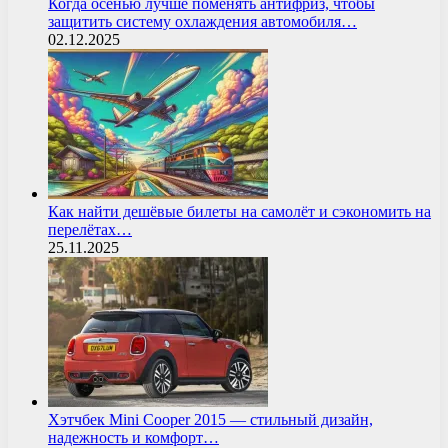
Когда осенью лучше поменять антифриз, чтобы
защитить систему охлаждения автомобиля…
02.12.2025
Как найти дешёвые билеты на самолёт и сэкономить на
перелётах…
25.11.2025
Хэтчбек Mini Cooper 2015 — стильный дизайн,
надежность и комфорт…