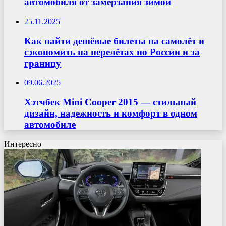
автомобиля от замерзания зимой
25.11.2025
Как найти дешёвые билеты на самолёт и
сэкономить на перелётах по России и за
границу
09.06.2025
Хэтчбек Mini Cooper 2015 — стильный
дизайн, надежность и комфорт в одном
автомобиле
Интересно