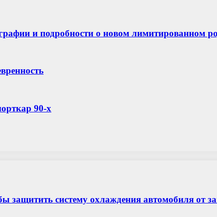
графии и подробности о новом лимитированном ро
евренность
порткар 90-х
бы защитить систему охлаждения автомобиля от з