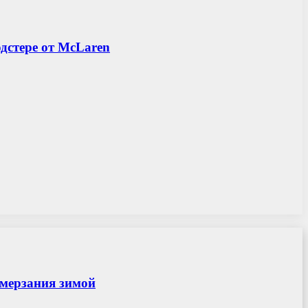
дстере от McLaren
амерзания зимой