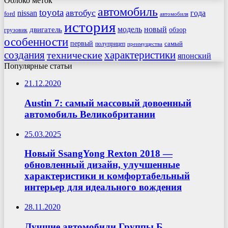
Облоко меток
автомобиль
toyota
автобус
nissan
года
ford
автомобиля
история
модель
новый
двигатель
обзор
грузовик
особенности
первый
самый
полуприцеп
преимущества
создания
характеристики
технические
японский
Популярные статьи
21.12.2020
Austin 7: самый массовый довоенный
автомобиль Великобритании
25.03.2025
Новый SsangYong Rexton 2018 —
обновленный дизайн, улучшенные
характеристики и комфортабельный
интерьер для идеального вождения
28.11.2020
Лучшие автомобили Группы Б