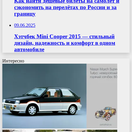
Как найти дешёвые билеты на самолёт и
сэкономить на перелётах по России и за
границу
09.06.2025
Хэтчбек Mini Cooper 2015 — стильный
дизайн, надежность и комфорт в одном
автомобиле
Интересно