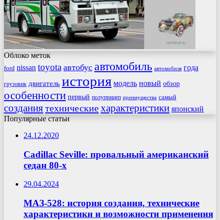
Облоко меток
автомобиль
toyota
автобус
nissan
года
ford
автомобиля
история
модель
новый
двигатель
обзор
грузовик
особенности
первый
самый
полуприцеп
преимущества
создания
характеристики
технические
японский
Популярные статьи
24.12.2020
Cadillac Seville: провальный американский
седан 80-х
29.04.2024
МАЗ-528: история создания, технические
характеристики и возможности применения