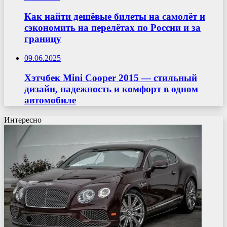
Как найти дешёвые билеты на самолёт и
сэкономить на перелётах по России и за
границу
09.06.2025
Хэтчбек Mini Cooper 2015 — стильный
дизайн, надежность и комфорт в одном
автомобиле
Интересно