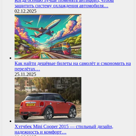
Когда осенью лучше поменять антифриз, чтобы
защитить систему охлаждения автомобиля…
02.12.2025
Как найти дешёвые билеты на самолёт и сэкономить на
перелётах…
25.11.2025
Хэтчбек Mini Cooper 2015 — стильный дизайн,
надежность и комфорт…