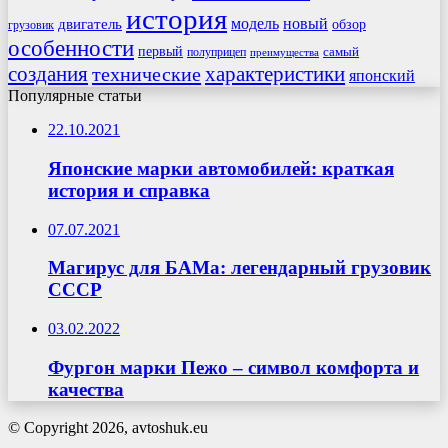
история
модель
новый
двигатель
обзор
грузовик
особенности
первый
самый
полуприцеп
преимущества
создания
характеристики
технические
японский
Популярные статьи
22.10.2021
Японские марки автомобилей: краткая
история и справка
07.07.2021
Магирус для БАМа: легендарный грузовик
СССР
03.02.2022
Фургон марки Пежо – символ комфорта и
качества
© Copyright 2026, avtoshuk.eu