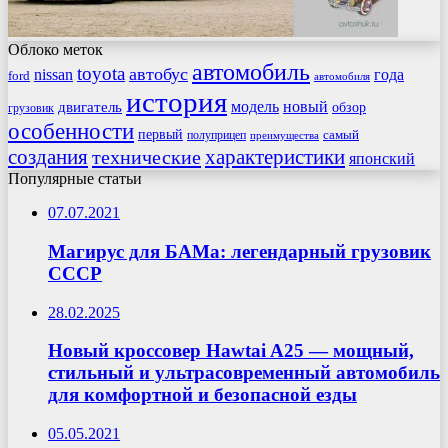
Облоко меток
автомобиль
toyota
автобус
nissan
года
ford
автомобиля
история
модель
новый
двигатель
обзор
грузовик
особенности
первый
самый
полуприцеп
преимущества
создания
характеристики
технические
японский
Популярные статьи
07.07.2021
Магирус для БАМа: легендарный грузовик
СССР
28.02.2025
Новый кроссовер Hawtai A25 — мощный,
стильный и ультрасовременный автомобиль
для комфортной и безопасной езды
05.05.2021