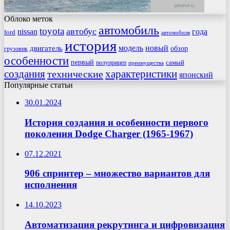
Облоко меток
автомобиль
toyota
автобус
nissan
года
ford
автомобиля
история
модель
новый
двигатель
обзор
грузовик
особенности
первый
самый
полуприцеп
преимущества
создания
характеристики
технические
японский
Популярные статьи
30.01.2024
История создания и особенности первого
поколения Dodge Charger (1965-1967)
07.12.2021
906 спринтер – множество вариантов для
исполнения
14.10.2023
Автоматизация рекрутинга и цифровизация