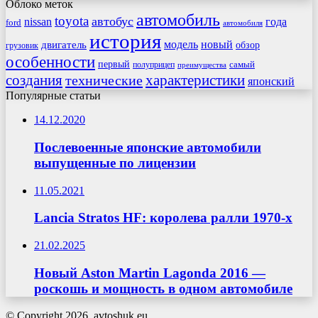
Облоко меток
автомобиль
toyota
автобус
nissan
года
ford
автомобиля
история
модель
новый
двигатель
обзор
грузовик
особенности
первый
самый
полуприцеп
преимущества
создания
характеристики
технические
японский
Популярные статьи
14.12.2020
Послевоенные японские автомобили
выпущенные по лицензии
11.05.2021
Lancia Stratos HF: королева ралли 1970-х
21.02.2025
Новый Aston Martin Lagonda 2016 —
роскошь и мощность в одном автомобиле
© Copyright 2026, avtoshuk.eu