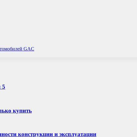
автомобилей GAC
 5
лько купить
енности конструкции и эксплуатации