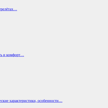
перелётах…
ть и комфорт…
еские характеристики, особенности…