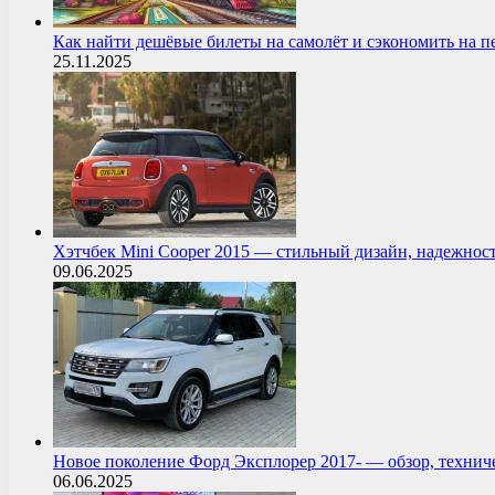
Как найти дешёвые билеты на самолёт и сэкономить на 
25.11.2025
Хэтчбек Mini Cooper 2015 — стильный дизайн, надежнос
09.06.2025
Новое поколение Форд Эксплорер 2017- — обзор, технич
06.06.2025