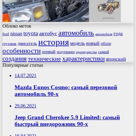
Облоко меток
автомобиль
toyota
автобус
nissan
года
ford
автомобиля
история
модель
новый
двигатель
обзор
грузовик
особенности
первый
самый
полуприцеп
преимущества
создания
характеристики
технические
японский
Популярные статьи
14.07.2021
Mazda Eunos Cosmo: самый передовой
автомобиль 90-х
29.06.2021
Jeep Grand Cherokee 5.9 Limited: самый
быстрый внедорожник 90-х
16.04.2021