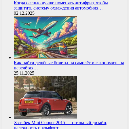
Когда осенью лучше поменять антифриз, чтобы
защитить систему охлаждения автомобиля…
02.12.2025
Как найти дешёвые билеты на самолёт и сэкономить на
перелётах…
25.11.2025
Хэтчбек Mini Cooper 2015 — стильный дизайн,
надежность и комфорт…