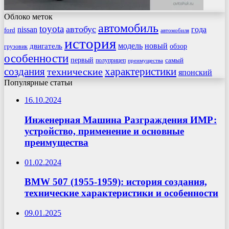
Облоко меток
автомобиль
toyota
автобус
nissan
года
ford
автомобиля
история
модель
новый
двигатель
обзор
грузовик
особенности
первый
самый
полуприцеп
преимущества
создания
характеристики
технические
японский
Популярные статьи
16.10.2024
Инженерная Машина Разграждения ИМР:
устройство, применение и основные
преимущества
01.02.2024
BMW 507 (1955-1959): история создания,
технические характеристики и особенности
09.01.2025