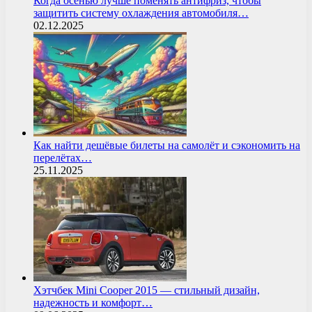
Когда осенью лучше поменять антифриз, чтобы
защитить систему охлаждения автомобиля…
02.12.2025
Как найти дешёвые билеты на самолёт и сэкономить на
перелётах…
25.11.2025
Хэтчбек Mini Cooper 2015 — стильный дизайн,
надежность и комфорт…