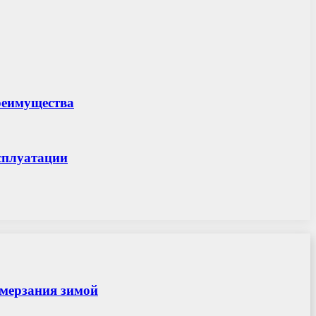
преимущества
сплуатации
амерзания зимой