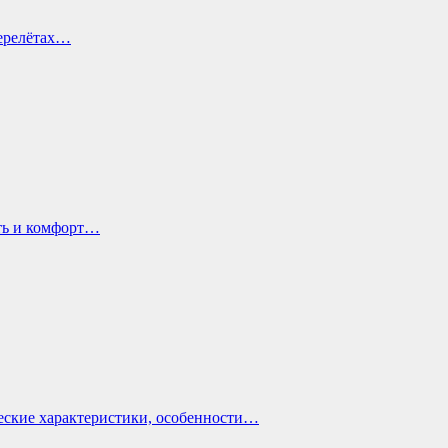
перелётах…
ть и комфорт…
еские характеристики, особенности…