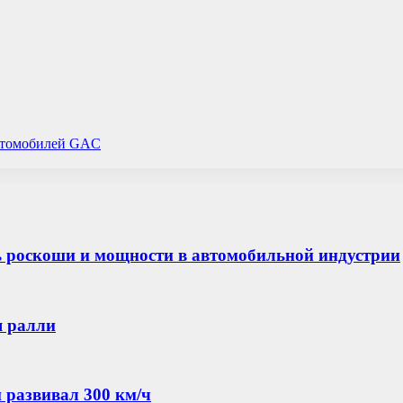
автомобилей GAC
ь роскоши и мощности в автомобильной индустрии
я ралли
й развивал 300 км/ч