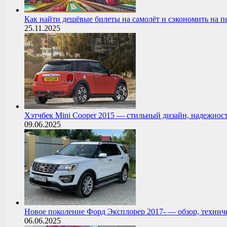
Как найти дешёвые билеты на самолёт и сэкономить на 
25.11.2025
Хэтчбек Mini Cooper 2015 — стильный дизайн, надежнос
09.06.2025
Новое поколение Форд Эксплорер 2017- — обзор, технич
06.06.2025