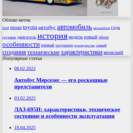
Облоко меток
автомобиль
toyota
автобус
nissan
года
ford
автомобиля
история
модель
новый
двигатель
обзор
грузовик
особенности
первый
самый
полуприцеп
преимущества
создания
характеристики
технические
японский
Популярные статьи
08.02.2022
Автобус Мерседес — его роскошные
представители
03.02.2025
ЛАЗ-695Н: характеристики, техническое
состояние и особенности эксплуатации
18.04.2025