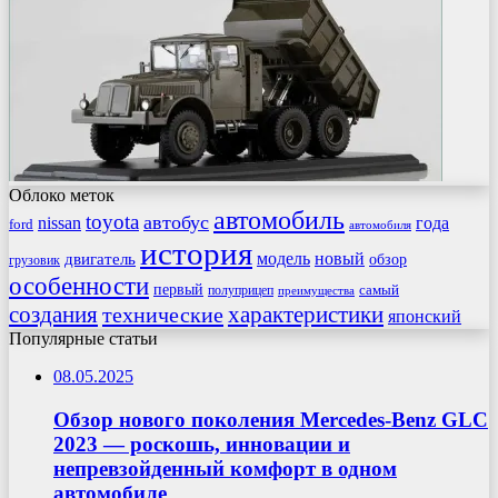
Облоко меток
автомобиль
toyota
автобус
nissan
года
ford
автомобиля
история
модель
новый
двигатель
обзор
грузовик
особенности
первый
самый
полуприцеп
преимущества
создания
характеристики
технические
японский
Популярные статьи
08.05.2025
Обзор нового поколения Mercedes-Benz GLC
2023 — роскошь, инновации и
непревзойденный комфорт в одном
автомобиле