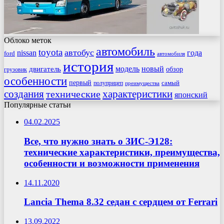
Облоко меток
автомобиль
toyota
автобус
nissan
года
ford
автомобиля
история
модель
новый
двигатель
обзор
грузовик
особенности
первый
самый
полуприцеп
преимущества
создания
характеристики
технические
японский
Популярные статьи
04.02.2025
Все, что нужно знать о ЗИС-Э128:
технические характеристики, преимущества,
особенности и возможности применения
14.11.2020
Lancia Thema 8.32 седан с сердцем от Ferrari
13.09.2022