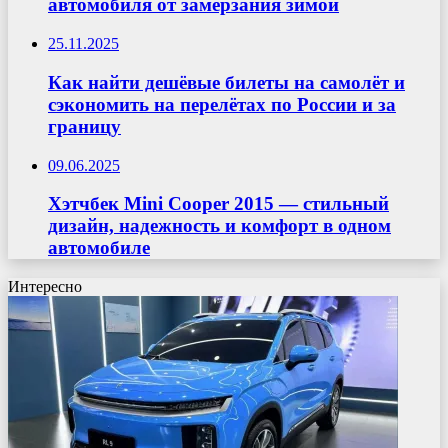
автомобиля от замерзания зимой
25.11.2025
Как найти дешёвые билеты на самолёт и
сэкономить на перелётах по России и за
границу
09.06.2025
Хэтчбек Mini Cooper 2015 — стильный
дизайн, надежность и комфорт в одном
автомобиле
Интересно