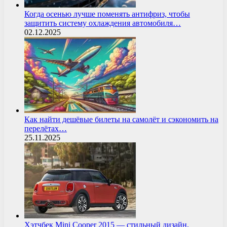
Когда осенью лучше поменять антифриз, чтобы
защитить систему охлаждения автомобиля…
02.12.2025
Как найти дешёвые билеты на самолёт и сэкономить на
перелётах…
25.11.2025
Хэтчбек Mini Cooper 2015 — стильный дизайн,