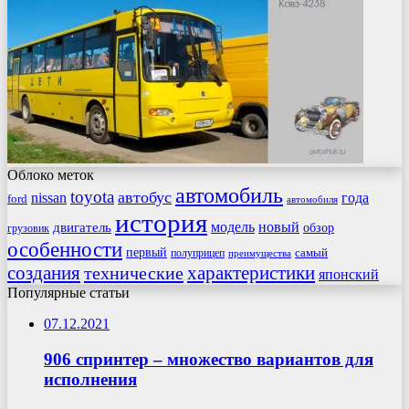
Облоко меток
автомобиль
toyota
автобус
nissan
года
ford
автомобиля
история
модель
новый
двигатель
обзор
грузовик
особенности
первый
самый
полуприцеп
преимущества
создания
характеристики
технические
японский
Популярные статьи
07.12.2021
906 спринтер – множество вариантов для
исполнения