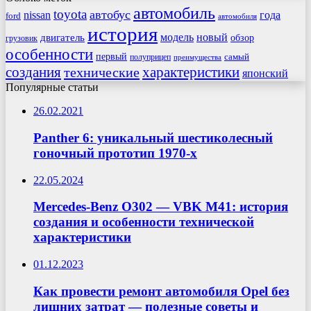
автомобиль
toyota
автобус
nissan
года
ford
автомобиля
история
модель
новый
двигатель
обзор
грузовик
особенности
первый
самый
полуприцеп
преимущества
создания
характеристики
технические
японский
Популярные статьи
26.02.2021
Panther 6: уникальный шестиколесный
гоночный прототип 1970-х
22.05.2024
Mercedes-Benz O302 — VBK M41: история
создания и особенности технической
характеристики
01.12.2023
Как провести ремонт автомобиля Opel без
лишних затрат — полезные советы и