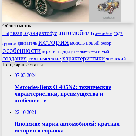
Облоко меток
автомобиль
toyota
автобус
nissan
года
ford
автомобиля
история
модель
новый
двигатель
обзор
грузовик
особенности
первый
самый
полуприцеп
преимущества
создания
характеристики
технические
японский
Популярные статьи
07.03.2024
Mercedes-Benz O 405N2: технические
характеристики, преимущества и
особенности
22.10.2021
Японские марки автомобилей: краткая
история и справка