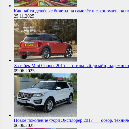
Как найти дешёвые билеты на самолёт и сэкономить на 
25.11.2025
Хэтчбек Mini Cooper 2015 — стильный дизайн, надежнос
09.06.2025
Новое поколение Форд Эксплорер 2017- — обзор, технич
06.06.2025