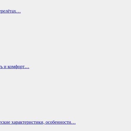
перелётах…
ть и комфорт…
еские характеристики, особенности…