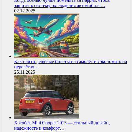
Когда осенью лучше поменять антифриз, чтобы
защитить систему охлаждения автомобиля…
02.12.2025
Как найти дешёвые билеты на самолёт и сэкономить на
перелётах…
25.11.2025
Хэтчбек Mini Cooper 2015 — стильный дизайн,
надежность и комфорт…