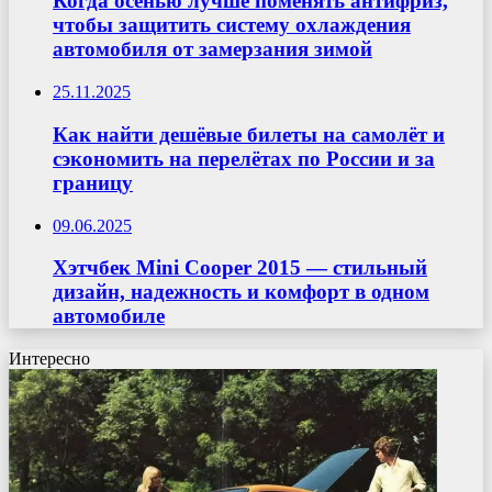
Когда осенью лучше поменять антифриз,
чтобы защитить систему охлаждения
автомобиля от замерзания зимой
25.11.2025
Как найти дешёвые билеты на самолёт и
сэкономить на перелётах по России и за
границу
09.06.2025
Хэтчбек Mini Cooper 2015 — стильный
дизайн, надежность и комфорт в одном
автомобиле
Интересно