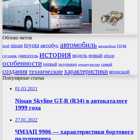
Облоко меток
автомобиль
toyota
автобус
nissan
года
ford
автомобиля
история
модель
новый
двигатель
обзор
грузовик
особенности
первый
самый
полуприцеп
преимущества
создания
характеристики
технические
японский
Популярные статьи
01.03.2021
Nissan Skyline GT-R (R34) в автокаталоге
1999 года
27.01.2022
ЧМЗАП 9906 — характеристики бортового
полуприцепа