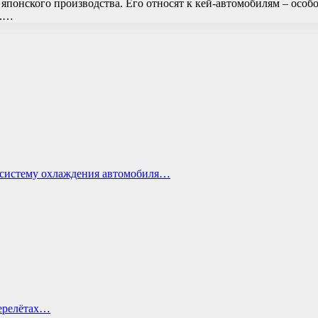
 японского производства. Его относят к кей-автомобилям – особ
м.…
ь систему охлаждения автомобиля…
перелётах…