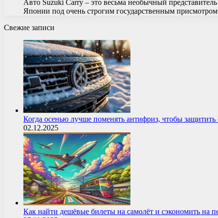
Авто Suzuki Carry – это весьма необычный представитель
Японии под очень строгим государственным присмотро
Свежие записи
Когда осенью лучше поменять антифриз, чтобы защитит
02.12.2025
Как найти дешёвые билеты на самолёт и сэкономить на 