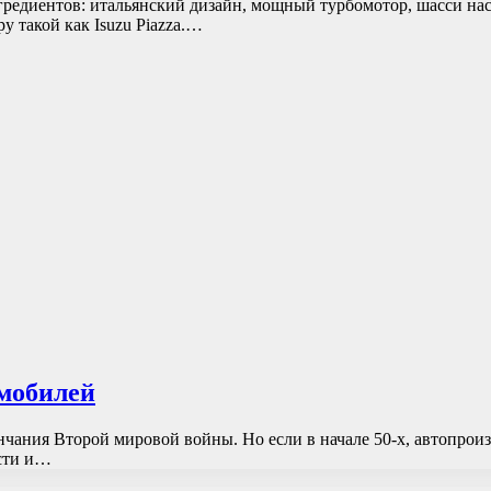
гредиентов: итальянский дизайн, мощный турбомотор, шасси нас
 такой как Isuzu Piazza.…
мобилей
нчания Второй мировой войны. Но если в начале 50-х, автопро
сти и…