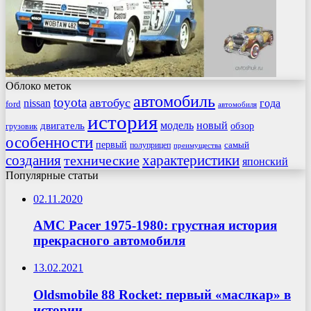
Облоко меток
автомобиль
toyota
автобус
nissan
года
ford
автомобиля
история
модель
новый
двигатель
обзор
грузовик
особенности
первый
самый
полуприцеп
преимущества
создания
характеристики
технические
японский
Популярные статьи
02.11.2020
AMC Pacer 1975-1980: грустная история
прекрасного автомобиля
13.02.2021
Oldsmobile 88 Rocket: первый «маслкар» в
истории