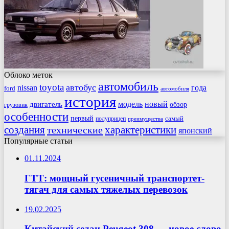
Облоко меток
автомобиль
toyota
автобус
nissan
года
ford
автомобиля
история
модель
новый
двигатель
обзор
грузовик
особенности
первый
самый
полуприцеп
преимущества
создания
характеристики
технические
японский
Популярные статьи
01.11.2024
ГТТ: мощный гусеничный транспортет-
тягач для самых тяжелых перевозок
19.02.2025
Китайский седан Peugeot 308 — новое слово