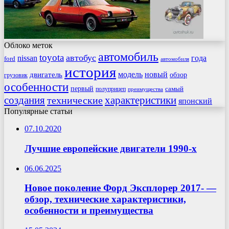
Облоко меток
автомобиль
toyota
автобус
nissan
года
ford
автомобиля
история
модель
новый
двигатель
обзор
грузовик
особенности
первый
самый
полуприцеп
преимущества
создания
характеристики
технические
японский
Популярные статьи
07.10.2020
Лучшие европейские двигатели 1990-х
06.06.2025
Новое поколение Форд Эксплорер 2017- —
обзор, технические характеристики,
особенности и преимущества