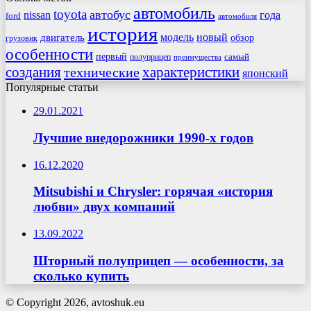
автомобиль
toyota
автобус
nissan
года
ford
автомобиля
история
модель
новый
двигатель
обзор
грузовик
особенности
первый
самый
полуприцеп
преимущества
создания
характеристики
технические
японский
Популярные статьи
29.01.2021
Лучшие внедорожники 1990-х годов
16.12.2020
Mitsubishi и Chrysler: горячая «история
любви» двух компаний
13.09.2022
Шторный полуприцеп — особенности, за
сколько купить
© Copyright 2026, avtoshuk.eu