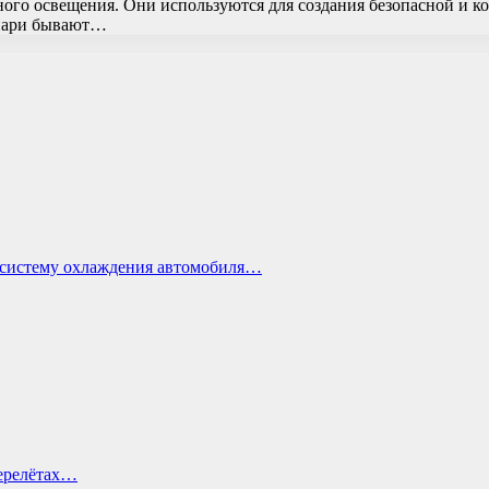
го освещения. Они используются для создания безопасной и ко
онари бывают…
ь систему охлаждения автомобиля…
перелётах…