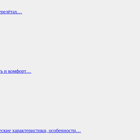
перелётах…
ть и комфорт…
еские характеристики, особенности…