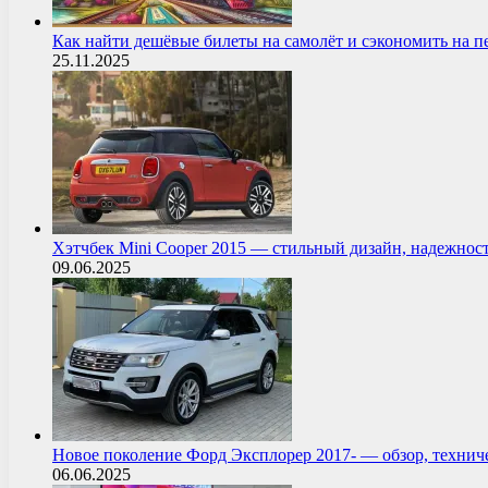
Как найти дешёвые билеты на самолёт и сэкономить на 
25.11.2025
Хэтчбек Mini Cooper 2015 — стильный дизайн, надежнос
09.06.2025
Новое поколение Форд Эксплорер 2017- — обзор, технич
06.06.2025