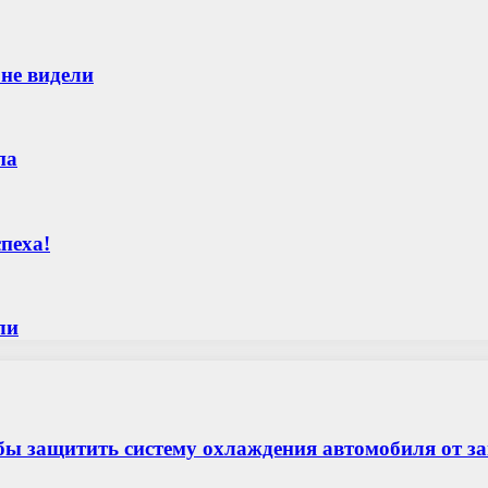
 не видели
па
пеха!
ли
бы защитить систему охлаждения автомобиля от з