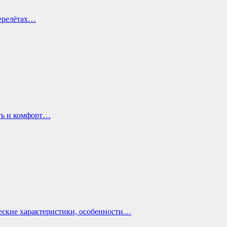
перелётах…
ть и комфорт…
еские характеристики, особенности…