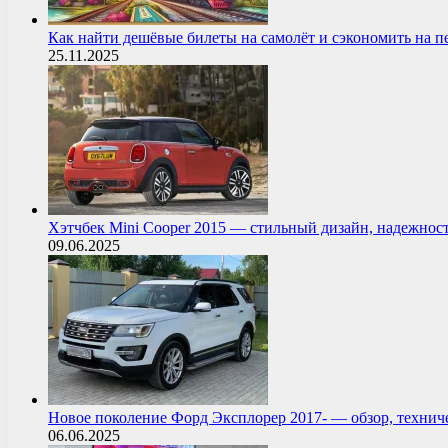
Как найти дешёвые билеты на самолёт и сэкономить на 
25.11.2025
Хэтчбек Mini Cooper 2015 — стильный дизайн, надежнос
09.06.2025
Новое поколение Форд Эксплорер 2017- — обзор, технич
06.06.2025