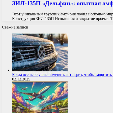
ЗИЛ-135П «Дельфин»: опытная амф
Этот уникальный грузовик амфибия побил несколько миро
Конструкция ЗИЛ-135П Испытания и закрытие проекта 
Свежие записи
Когда осенью лучше поменять антифриз, чтобы защитит
02.12.2025