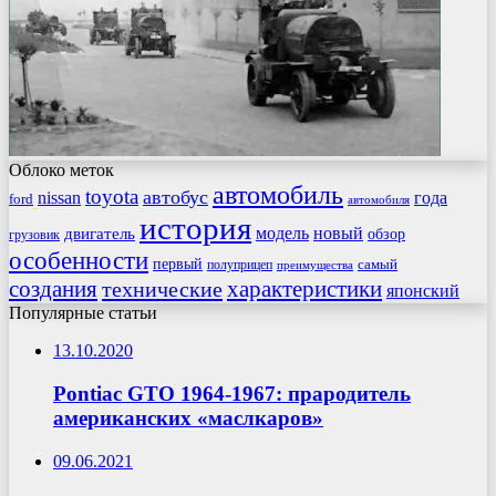
Облоко меток
автомобиль
toyota
автобус
nissan
года
ford
автомобиля
история
модель
новый
двигатель
обзор
грузовик
особенности
первый
самый
полуприцеп
преимущества
создания
характеристики
технические
японский
Популярные статьи
13.10.2020
Pontiac GTO 1964-1967: прародитель
американских «маслкаров»
09.06.2021