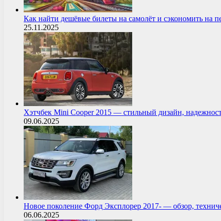
Как найти дешёвые билеты на самолёт и сэкономить на 
25.11.2025
Хэтчбек Mini Cooper 2015 — стильный дизайн, надежнос
09.06.2025
Новое поколение Форд Эксплорер 2017- — обзор, технич
06.06.2025