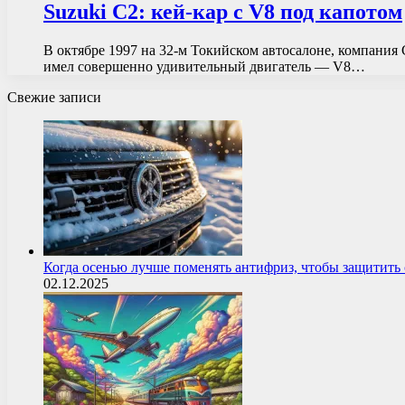
Suzuki C2: кей-кар с V8 под капотом
В октябре 1997 на 32-м Токийском автосалоне, компания
имел совершенно удивительный двигатель — V8…
Свежие записи
Когда осенью лучше поменять антифриз, чтобы защитит
02.12.2025