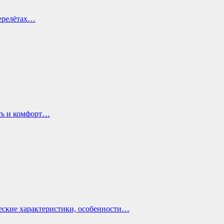
перелётах…
ть и комфорт…
еские характеристики, особенности…