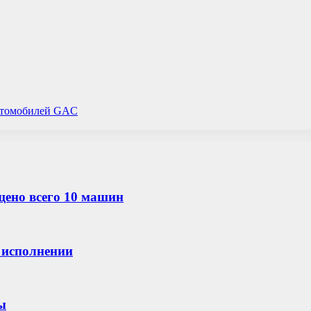
автомобилей GAC
щено всего 10 машин
м исполнении
ы