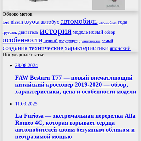
Облоко меток
автомобиль
toyota
автобус
nissan
года
ford
автомобиля
история
модель
новый
двигатель
обзор
грузовик
особенности
первый
самый
полуприцеп
преимущества
создания
характеристики
технические
японский
Популярные статьи
28.08.2024
FAW Besturn T77 — новый впечатляющий
китайский кроссовер 2019-2020 — обзор,
характеристики, цена и особенности модели
11.03.2025
La Furiosa — экстремальная переделка Alfa
Romeo 4C, которая взрывает сердца
автолюбителей своим безумным обликом и
неотразимой мощью