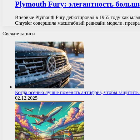
Plymouth Fury: элегантность больш
Впервые Plymouth Fury дебютировал в 1955 году как млад
Chrysler совершила масштабный редизайн модели, прев
Свежие записи
Когда осенью лучше поменять антифриз, чтобы защитит
02.12.2025