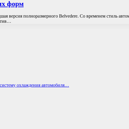
их форм
шая версия полноразмерного Belvedere. Со временем стиль автом
ратив…
ь систему охлаждения автомобиля…