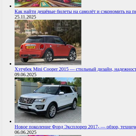
Как найти дешёвые билеты на самолёт и сэкономить на 
25.11.2025
Хэтчбек Mini Cooper 2015 — стильный дизайн, надежнос
09.06.2025
Новое поколение Форд Эксплорер 2017- — обзор, технич
06.06.2025