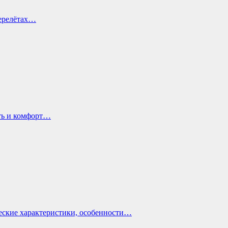
перелётах…
ть и комфорт…
еские характеристики, особенности…