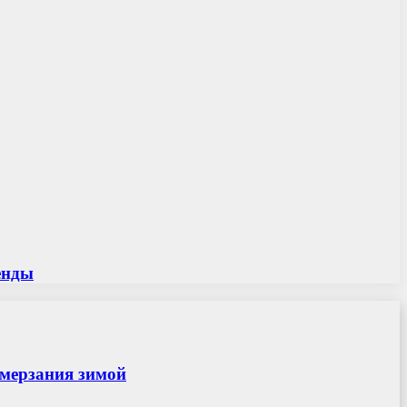
енды
амерзания зимой