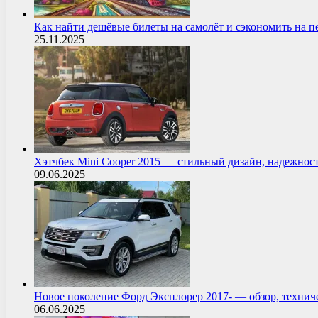
Как найти дешёвые билеты на самолёт и сэкономить на 
25.11.2025
Хэтчбек Mini Cooper 2015 — стильный дизайн, надежнос
09.06.2025
Новое поколение Форд Эксплорер 2017- — обзор, технич
06.06.2025