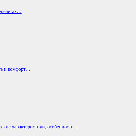
перелётах…
ть и комфорт…
еские характеристики, особенности…