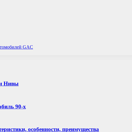
автомобилей GAC
 и Нивы
обиль 90-х
теристики, особенности, преимущества