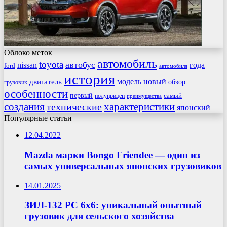
Облоко меток
автомобиль
toyota
автобус
nissan
года
ford
автомобиля
история
модель
новый
двигатель
обзор
грузовик
особенности
первый
самый
полуприцеп
преимущества
создания
характеристики
технические
японский
Популярные статьи
12.04.2022
Mazda марки Bongo Friendee — один из
самых универсальных японских грузовиков
14.01.2025
ЗИЛ-132 РС 6х6: уникальный опытный
грузовик для сельского хозяйства