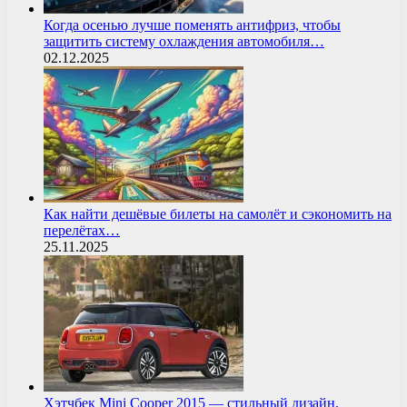
Когда осенью лучше поменять антифриз, чтобы
защитить систему охлаждения автомобиля…
02.12.2025
Как найти дешёвые билеты на самолёт и сэкономить на
перелётах…
25.11.2025
Хэтчбек Mini Cooper 2015 — стильный дизайн,