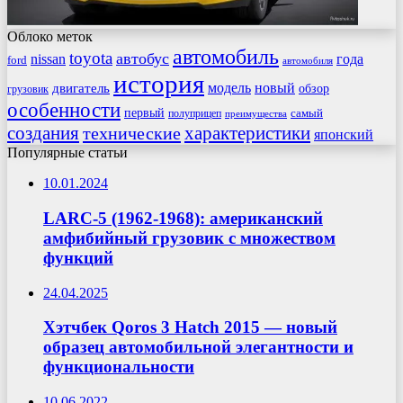
Облоко меток
автомобиль
toyota
автобус
nissan
года
ford
автомобиля
история
модель
новый
двигатель
обзор
грузовик
особенности
первый
самый
полуприцеп
преимущества
создания
характеристики
технические
японский
Популярные статьи
10.01.2024
LARC-5 (1962-1968): американский
амфибийный грузовик с множеством
функций
24.04.2025
Хэтчбек Qoros 3 Hatch 2015 — новый
образец автомобильной элегантности и
функциональности
10.06.2022