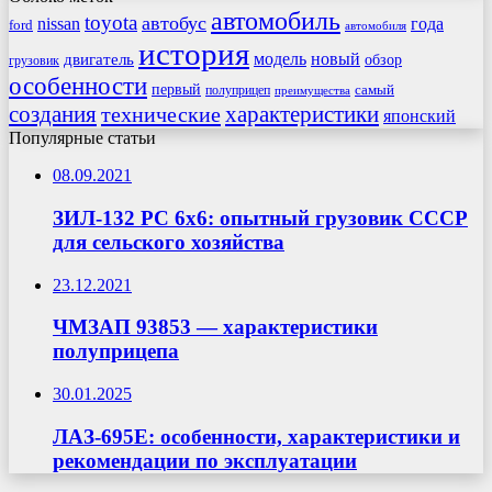
автомобиль
toyota
автобус
nissan
года
ford
автомобиля
история
модель
новый
двигатель
обзор
грузовик
особенности
первый
самый
полуприцеп
преимущества
создания
характеристики
технические
японский
Популярные статьи
08.09.2021
ЗИЛ-132 РС 6х6: опытный грузовик СССР
для сельского хозяйства
23.12.2021
ЧМЗАП 93853 — характеристики
полуприцепа
30.01.2025
ЛАЗ-695E: особенности, характеристики и
рекомендации по эксплуатации